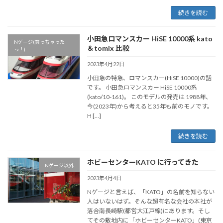
続きを読む
小田急ロマンスカー HiSE 10000系 kato
Nゲージ(買っちゃった
＆tomix 比較
っ！)
2023年4月22日
小田急の特急、ロマンスカー(HiSE 10000)の話
です。 小田急ロマンスカー HiSE 10000系
(kato/10-161)。 このモデルの発売は 1988年、
今(2023年)から考えると35年も前のモノです。
H […]
続きを読む
ホビーセンターKATO に行ってきた
Nゲージ以外
2023年4月4日
Nゲージと言えば、「KATO」の名前を知らない
人はいないはず。そんな超有名な会社の本社が
落合南長崎駅(都営大江戸線)にあります。そし
てその敷地内に「ホビーセンターKATO」(東京