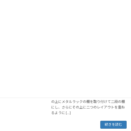
2023年6月5日
メタルラックを使ったレイアウトの拡張、第三
弾です。メタルラックの棚を使った1F＆2Fとは
違い、自作の支柱とトミックスの支柱を使って
作成したのが、3F＆4F。まずは 3Fから。 コル
クの床に敷かれたレールと、白木の支柱に乗
[…]
続きを読む
レイアウト拡張・その2(2F作成)
レイアウト(自作＆加工)
2023年6月5日
メタルラックを使ったレイアウトの拡張、第二
弾です。実は一気に、新たに3つのレイアウト
を追加しています。 最初に作成したレイアウト
の上にメタルラックの棚を取り付けて二段の棚
にし、さらにその上に二つのレイアウトを重ね
るように […]
続きを読む