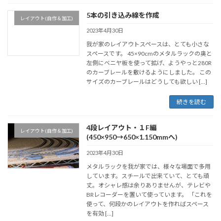
5本の引き込み線を作成
レイアウト(自作＆加工)
2023年4月30日
我が家のレイアウトスペースは、とても小さな
スペースです。 45×90cmのメタルラックの奥と
左側にベニヤ板を使って拡げ、ようやっと280R
のカーブレールを敷けるようにしました。 この
サイズのカーブレールはどうしても欲しい […]
続きを読む
4段レイアウト・１F編
レイアウト(自作＆加工)
(450×950→650×1.150mmへ)
2023年4月30日
メタルラックを我が家では、様々な場面で多用
しています。スチールで出来ていて、とても頑
丈。オシャレ感は余りありませんが、テレビや
BRレコーダーを置いて使っています。 「これを
使って、何段かのレイアウトを作ればスペース
を有効 […]