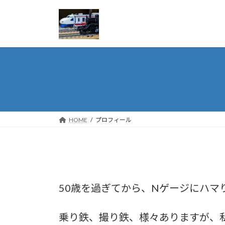
コ
ナ
ン
ビ
テ
ゲ
ン
ー
ツ
シ
へ
ョ
ス
ン
キ
に
ッ
移
プ
動
HOME
プロフィール
50歳を過ぎてから、Nゲージにハマ
乗り鉄、撮り鉄、様々ありますが、