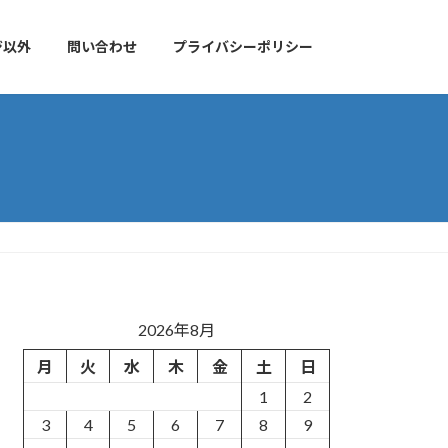
ジ以外
問い合わせ
プライバシーポリシー
2026年8月
月
火
水
木
金
土
日
1
2
3
4
5
6
7
8
9